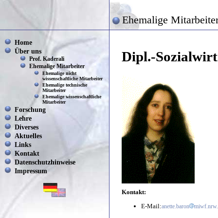
Ehemalige Mitarbeite
Home
Über uns
Dipl.-Sozialwir
Prof. Kaderali
Ehemalige Mitarbeiter
Ehemalige nicht
wissenschaftliche Mitarbeiter
Ehemalige technische
Mitarbeiter
Ehemalige wissenschaftliche
Mitarbeiter
Forschung
Lehre
Diverses
Aktuelles
Links
Kontakt
Datenschutzhinweise
Impressum
Kontakt:
E-Mail:
anette.baron
miwf.nrw