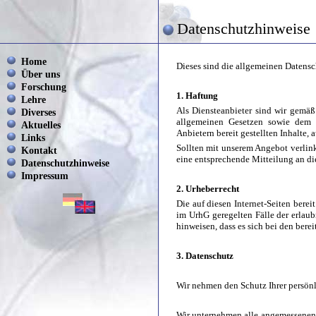
Datenschutzhinweise
Home
Dieses sind die allgemeinen Datens
Über uns
Forschung
1. Haftung
Lehre
Als Diensteanbieter sind wir gemäß
Diverses
allgemeinen Gesetzen sowie dem 
Aktuelles
Anbietern bereit gestellten Inhalte, 
Links
Sollten mit unserem Angebot verlin
Kontakt
eine entsprechende Mitteilung an di
Datenschutzhinweise
Impressum
2. Urheberrecht
Die auf diesen Internet-Seiten berei
im UrhG geregelten Fälle der erlau
hinweisen, dass es sich bei den bere
3. Datenschutz
Wir nehmen den Schutz Ihrer persönli
Wir unternehmen alle angemessenen 