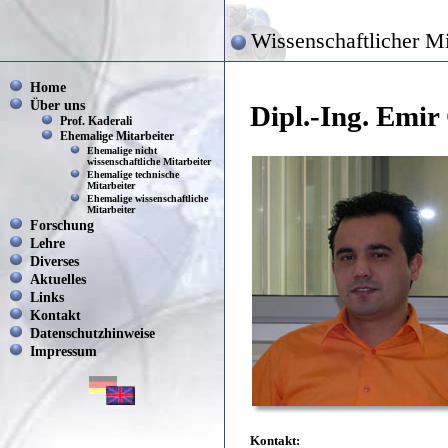
Wissenschaftlicher Mi
Home
Über uns
Dipl.-Ing. Emir
Prof. Kaderali
Ehemalige Mitarbeiter
Ehemalige nicht
wissenschaftliche Mitarbeiter
Ehemalige technische
Mitarbeiter
Ehemalige wissenschaftliche
Mitarbeiter
Forschung
Lehre
Diverses
Aktuelles
Links
Kontakt
Datenschutzhinweise
Impressum
Kontakt: