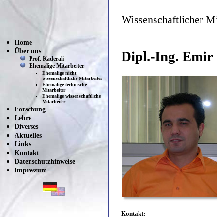
Wissenschaftlicher Mi
Home
Über uns
Dipl.-Ing. Emir
Prof. Kaderali
Ehemalige Mitarbeiter
Ehemalige nicht
wissenschaftliche Mitarbeiter
Ehemalige technische
Mitarbeiter
Ehemalige wissenschaftliche
Mitarbeiter
Forschung
Lehre
Diverses
Aktuelles
Links
Kontakt
Datenschutzhinweise
Impressum
Kontakt: