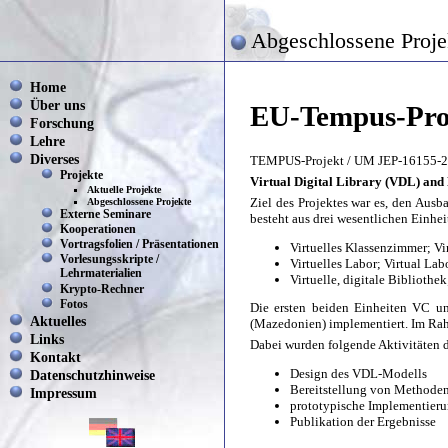
Abgeschlossene Proje
Home
Über uns
EU-Tempus-Proj
Forschung
Lehre
Diverses
TEMPUS-Projekt / UM JEP-16155-
Projekte
Virtual Digital Library (VDL) and 
Aktuelle Projekte
Ziel des Projektes war es, den Ausba
Abgeschlossene Projekte
Externe Seminare
besteht aus drei wesentlichen Einhei
Kooperationen
Vortragsfolien / Präsentationen
Virtuelles Klassenzimmer; Vi
Vorlesungsskripte /
Virtuelles Labor; Virtual Lab
Lehrmaterialien
Virtuelle, digitale Bibliothe
Krypto-Rechner
Fotos
Die ersten beiden Einheiten VC u
Aktuelles
(Mazedonien) implementiert. Im Rahm
Links
Dabei wurden folgende Aktivitäten 
Kontakt
Design des VDL-Modells
Datenschutzhinweise
Bereitstellung von Methoden
Impressum
prototypische Implementieru
Publikation der Ergebnisse