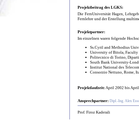
Projektbeitrag des LGKS:
Die FernUniversität Hagen, Lehrgeb
Fernlehre und der Erstellung multime
Projektpartner:
Im einzelnen waren folgende Hochsc
Ss.Cyril and Methodius Unive
University of Bitola, Facult
Politecnico di Torino, Diparti
South Bank University-Lond
Institut National des Telec
Consorzio Nettuno, Rome, It
Projektlaufzeit:
April 2002 bis Apri
Ansprechpartner:
Dipl.-Ing. Alex Ess
Prof. Firoz Kaderali