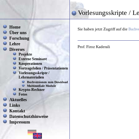
Vorlesungsskripte / L
Home
Sie haben jetzt Zugriff auf die
Buchve
Über uns
Forschung
Lehre
Prof. Firoz Kaderali
Diverses
Projekte
Externe Seminare
Kooperationen
Vortragsfolien / Präsentationen
Vorlesungsskripte /
Lehrmaterialien
Buchversionen zum Download
Multimediale Module
Krypto-Rechner
Fotos
Aktuelles
Links
Kontakt
Datenschutzhinweise
Impressum