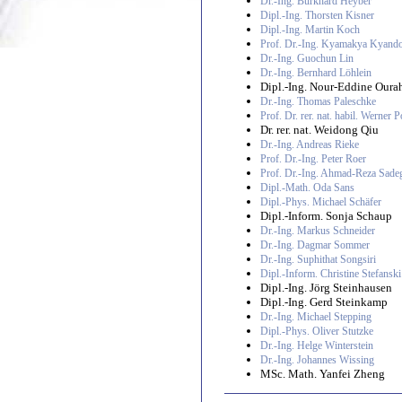
Dr.-Ing. Burkhard Heyber
Dipl.-Ing. Thorsten Kisner
Dipl.-Ing. Martin Koch
Prof. Dr.-Ing. Kyamakya Kyand
Dr.-Ing. Guochun Lin
Dr.-Ing. Bernhard Löhlein
Dipl.-Ing. Nour-Eddine Oura
Dr.-Ing. Thomas Paleschke
Prof. Dr. rer. nat. habil. Werner 
Dr. rer. nat. Weidong Qiu
Dr.-Ing. Andreas Rieke
Prof. Dr.-Ing. Peter Roer
Prof. Dr.-Ing. Ahmad-Reza Sade
Dipl.-Math. Oda Sans
Dipl.-Phys. Michael Schäfer
Dipl.-Inform. Sonja Schaup
Dr.-Ing. Markus Schneider
Dr.-Ing. Dagmar Sommer
Dr.-Ing. Suphithat Songsiri
Dipl.-Inform. Christine Stefanski
Dipl.-Ing. Jörg Steinhausen
Dipl.-Ing. Gerd Steinkamp
Dr.-Ing. Michael Stepping
Dipl.-Phys. Oliver Stutzke
Dr.-Ing. Helge Winterstein
Dr.-Ing. Johannes Wissing
MSc. Math. Yanfei Zheng