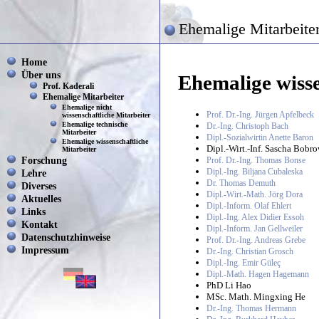
Ehemalige Mitarbeite
Home
Über uns
Ehemalige wisse
Prof. Kaderali
Ehemalige Mitarbeiter
Ehemalige nicht
Prof. Dr.-Ing. Jürgen Apfelbeck
wissenschaftliche Mitarbeiter
Ehemalige technische
Dr.-Ing. Christoph Bach
Mitarbeiter
Dipl.-Sozialwirtin Anette Baron
Ehemalige wissenschaftliche
Dipl.-Wirt.-Inf. Sascha Bobr
Mitarbeiter
Forschung
Prof. Dr.-Ing. Thomas Bonse
Dipl.-Ing. Biljana Cubaleska
Lehre
Dr. Thomas Demuth
Diverses
Dipl.-Wirt.-Math. Jörg Dora
Aktuelles
Dipl.-Inform. Olaf Ehlert
Links
Dipl.-Ing. Alex Didier Essoh
Kontakt
Dipl.-Inform. Jan Gellweiler
Datenschutzhinweise
Prof. Dr.-Ing. Andreas Grebe
Impressum
Dr.-Ing. Christian Grosch
Dipl.-Ing. Emir Güleç
Dipl.-Math. Hagen Hagemann
PhD Li Hao
MSc. Math. Mingxing He
Dr.-Ing. Thomas Hermann