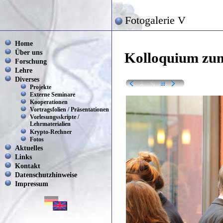
Fotogalerie V
Home
Über uns
Kolloquium zum
Forschung
Lehre
Diverses
Projekte
Externe Seminare
Kooperationen
Vortragsfolien / Präsentationen
Vorlesungsskripte /
Lehrmaterialien
Krypto-Rechner
Fotos
Aktuelles
Links
Kontakt
Datenschutzhinweise
Impressum