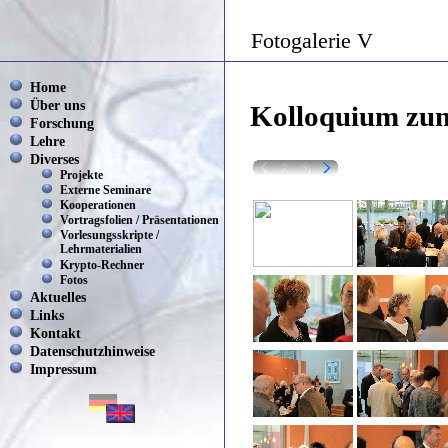
Fotogalerie V
Home
Über uns
Kolloquium zum
Forschung
Lehre
Diverses
Projekte
Externe Seminare
Kooperationen
Vortragsfolien / Präsentationen
Vorlesungsskripte /
Lehrmaterialien
Krypto-Rechner
Fotos
Aktuelles
Links
Kontakt
Datenschutzhinweise
Impressum