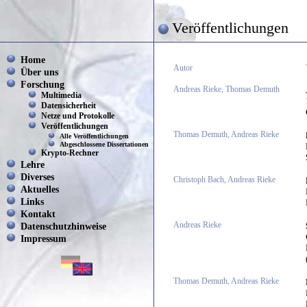
Veröffentlichungen
Home
Autor
Über uns
Forschung
Andreas Rieke, Thomas Demuth
Multimedia
Datensicherheit
Netze und Protokolle
Veröffentlichungen
Thomas Demuth, Andreas Rieke
Alle Veröffentlichungen
Abgeschlossene Dissertationen
Krypto-Rechner
Lehre
Diverses
Christoph Bach, Andreas Rieke
Aktuelles
Links
Kontakt
Datenschutzhinweise
Andreas Rieke
Impressum
Thomas Demuth, Andreas Rieke