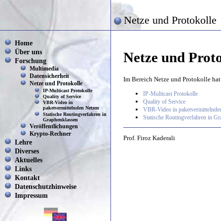
Netze und Protokolle
Home
Über uns
Netze und Proto
Forschung
Multimedia
Datensicherheit
Im Bereich Netze und Protokolle hat
Netze und Protokolle
IP-Multicast Protokolle
IP-Multicast Protokolle
Quality of Service
Quality of Service
VBR-Video in
paketvermittelnden Netzen
VBR-Video in paketvermittelnde
Statische Routingverfahren in
Statische Routingverfahren in G
Graphenklassen
Veröffentlichungen
Krypto-Rechner
Prof. Firoz Kaderali
Lehre
Diverses
Aktuelles
Links
Kontakt
Datenschutzhinweise
Impressum