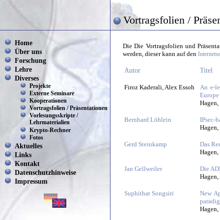
Vortragsfolien / Präse
Home
Die Die Vortragsfolien und Präsent
Über uns
werden, dieser kann auf den
Internets
Forschung
Lehre
Autor
Titel
Diverses
Projekte
Firoz Kaderali, Alex Essoh
An e-l
Externe Seminare
Europe
Kooperationen
Hagen,
Vortragsfolien / Präsentationen
Vorlesungsskripte /
Bernhard Löhlein
IPsec-
Lehrmaterialien
Hagen,
Krypto-Rechner
Fotos
Gerd Steinkamp
Das Re
Aktuelles
Hagen,
Links
Kontakt
Jan Gellweiler
Die AD
Datenschutzhinweise
Hagen, 
Impressum
Suphithat Songsiri
New Ap
paradi
Hagen,