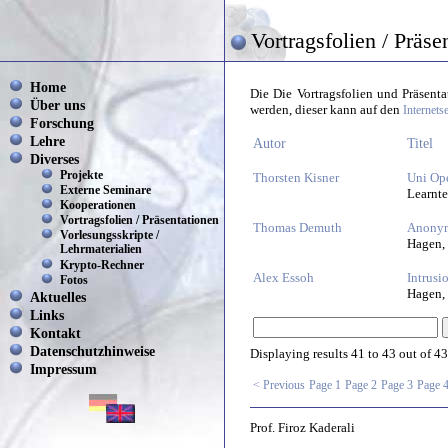
Vortragsfolien / Präse
Home
Die Die Vortragsfolien und Präsent
Über uns
werden, dieser kann auf den
Internets
Forschung
Lehre
Autor
Titel
Diverses
Projekte
Thorsten Kisner
Uni Ope
Externe Seminare
Learnte
Kooperationen
Vortragsfolien / Präsentationen
Thomas Demuth
Anonym
Vorlesungsskripte /
Hagen,
Lehrmaterialien
Krypto-Rechner
Alex Essoh
Intrusi
Fotos
Hagen,
Aktuelles
Links
Kontakt
Datenschutzhinweise
Displaying results
41 to 43
out of
43
Impressum
< Previous
Page 1
Page 2
Page 3
Page 
Prof. Firoz Kaderali