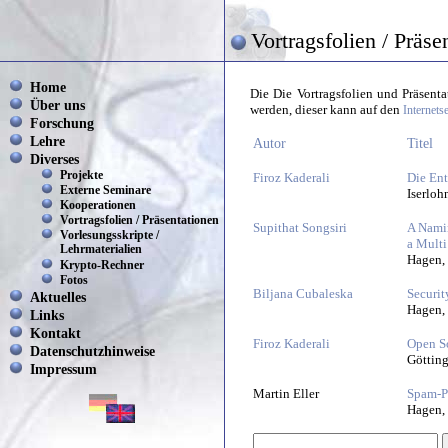
Vortragsfolien / Präse
Home
Die Die Vortragsfolien und Präsent
Über uns
werden, dieser kann auf den
Internets
Forschung
Lehre
Autor
Titel
Diverses
Projekte
Firoz Kaderali
Die Ent
Externe Seminare
Iserloh
Kooperationen
Vortragsfolien / Präsentationen
Supithat Songsiri
A Namin
Vorlesungsskripte /
a Mult
Lehrmaterialien
Hagen,
Krypto-Rechner
Fotos
Biljana Cubaleska
Securit
Aktuelles
Hagen,
Links
Kontakt
Firoz Kaderali
Open So
Datenschutzhinweise
Göttin
Impressum
Martin Eller
Spam-P
Hagen,