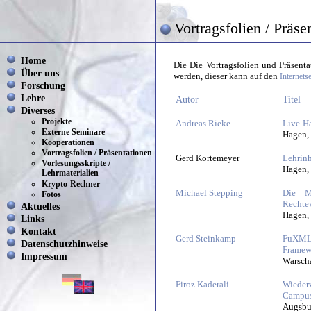
Vortragsfolien / Präse
Home
Die Die Vortragsfolien und Präsent
Über uns
werden, dieser kann auf den
Internets
Forschung
Lehre
Autor
Titel
Diverses
Projekte
Andreas Rieke
Live-Ha
Externe Seminare
Hagen, 
Kooperationen
Vortragsfolien / Präsentationen
Gerd Kortemeyer
Lehrin
Vorlesungsskripte /
Hagen,
Lehrmaterialien
Krypto-Rechner
Michael Stepping
Die Mu
Fotos
Rechte
Aktuelles
Hagen,
Links
Kontakt
Gerd Steinkamp
FuXML
Datenschutzhinweise
Framewo
Impressum
Warsch
Firoz Kaderali
Wiede
Campus
Augsbu