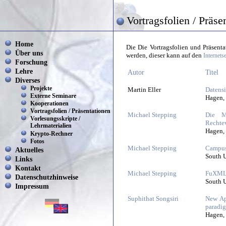
Vortragsfolien / Präse
Home
Die Die Vortragsfolien und Präsent
Über uns
werden, dieser kann auf den
Internets
Forschung
Lehre
Autor
Titel
Diverses
Projekte
Martin Eller
Datensi
Externe Seminare
Hagen,
Kooperationen
Vortragsfolien / Präsentationen
Michael Stepping
Die Mu
Vorlesungsskripte /
Rechte
Lehrmaterialien
Hagen,
Krypto-Rechner
Fotos
Michael Stepping
CampusS
Aktuelles
South U
Links
Kontakt
Michael Stepping
FuXML 
Datenschutzhinweise
South U
Impressum
Suphithat Songsiri
New Ap
paradi
Hagen,