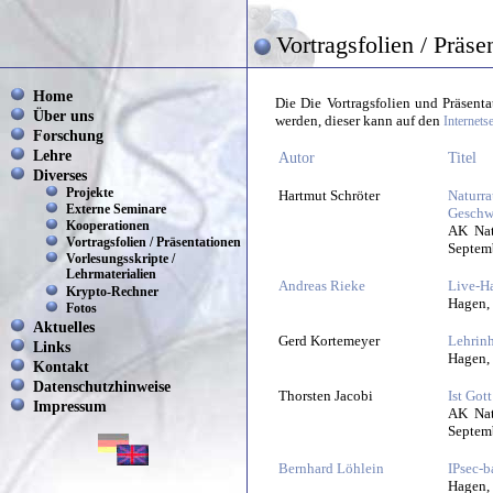
Vortragsfolien / Präse
Home
Die Die Vortragsfolien und Präsent
Über uns
werden, dieser kann auf den
Internets
Forschung
Lehre
Autor
Titel
Diverses
Projekte
Hartmut Schröter
Naturr
Externe Seminare
Geschwi
Kooperationen
AK Nat
Vortragsfolien / Präsentationen
Septem
Vorlesungsskripte /
Lehrmaterialien
Andreas Rieke
Live-Ha
Krypto-Rechner
Hagen, 
Fotos
Aktuelles
Gerd Kortemeyer
Lehrin
Links
Hagen,
Kontakt
Datenschutzhinweise
Thorsten Jacobi
Ist Got
Impressum
AK Nat
Septem
Bernhard Löhlein
IPsec-
Hagen,