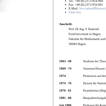
Tel.: +49 (0) 2371/954 860
Fax: +49 (0) 2371/954 861
E-Mail:
firoz.kaderali
fernuni-
Public Key
Anschrift:
Prof. Dr.-Ing. F. Kaderali
FernUniversität in Hagen
Fakultät für Mathematik und
58084 Hagen
1963 - 69
Studium der Theo
1969 - 74
Assistent/Dozent 
1974
Promotion auf de
1974 - 76
Dozent für Statis
1976 - 81
Projektleiter (Di
1981 - 86
Hauptabteilungsl
Seit 1986
Professor für Ko