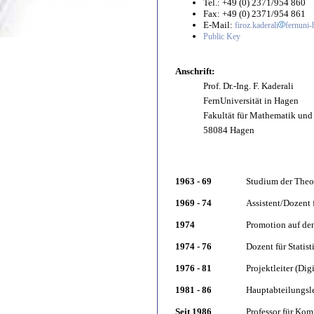
Tel.: +49 (0) 2371/954 860
Fax: +49 (0) 2371/954 861
E-Mail:
firoz.kaderali
fernuni-
Public Key
Anschrift:
Prof. Dr.-Ing. F. Kaderali
FernUniversität in Hagen
Fakultät für Mathematik und
58084 Hagen
1963 - 69
Studium der Theo
1969 - 74
Assistent/Dozent 
1974
Promotion auf de
1974 - 76
Dozent für Statis
1976 - 81
Projektleiter (Di
1981 - 86
Hauptabteilungsl
Seit 1986
Professor für Ko