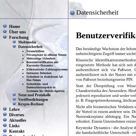
Datensicherheit
Home
Über uns
Benutzerverifi
Forschung
Multimedia
Datensicherheit
Das beständige Wachstum der Inform
Stromchiffren
unberechtigtem Zugriff immer wicht
Privatsphäre in offenen Netzen
Mehrseitige Sicherheit
Klassische Identifikationsmethod
Benutzerverifikation mit
eingesetzte Methode hat sich seit 
Keystroke Dynamics
authentifiziert sich via Paßwort. 
Elektronische Zahlungssysteme
Intrusion Detection
authentifiziert sich der Nutzer mit
Sicherheit in drahtlosen Ad-
von Paßwort beziehungsweise PIN.
Hoc-Netzen
Sicherheits- und
Statt der Überprüfung von Wissen
Datenschutzaspekte in
Charakteristika des Anwenders. Hier
Systemen für Mobile Agenten
jederzeit reproduziert und weder ver
Netze und Protokolle
Veröffentlichungen
(z. B. Fingerprinterkennung, IrisSca
Krypto-Rechner
Nicht alle biometrischen Verfahren 
Lehre
ihr Vorteil in einem anderen sein.
Diverses
Nutzerakzeptanz abhängig. Ein Nac
Aktuelles
erfordert. Einem Unternehmen entste
Links
Keystroke Dynamics - die Analyse de
Kontakt
die handschriftliche Unterschrift - e