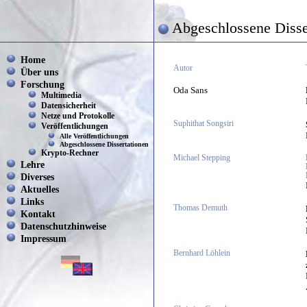
Abgeschlossene Disse
Home
Autor
Über uns
Forschung
Oda Sans
Multimedia
Datensicherheit
Netze und Protokolle
Suphithat Songsiri
Veröffentlichungen
Alle Veröffentlichungen
Abgeschlossene Dissertationen
Krypto-Rechner
Michael Stepping
Lehre
Diverses
Aktuelles
Links
Thomas Demuth
Kontakt
Datenschutzhinweise
Impressum
Bernhard Löhlein