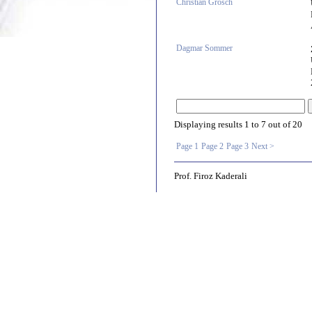
Christian Grosch
Dagmar Sommer
Displaying results
1 to 7
out of
20
Page 1
Page 2
Page 3
Next >
Prof. Firoz Kaderali