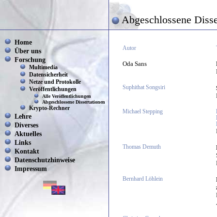
Abgeschlossene Disse
Home
Autor
Über uns
Forschung
Oda Sans
Multimedia
Datensicherheit
Netze und Protokolle
Suphithat Songsiri
Veröffentlichungen
Alle Veröffentlichungen
Abgeschlossene Dissertationen
Krypto-Rechner
Michael Stepping
Lehre
Diverses
Aktuelles
Links
Thomas Demuth
Kontakt
Datenschutzhinweise
Impressum
Bernhard Löhlein