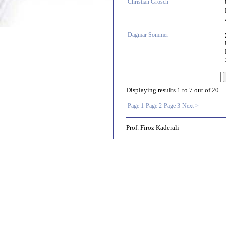
Christian Grosch
Dagmar Sommer
Displaying results
1 to 7
out of
20
Page 1
Page 2
Page 3
Next >
Prof. Firoz Kaderali