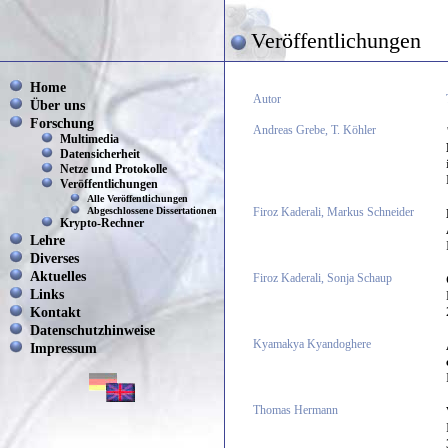
Veröffentlichungen
Home
Autor
Über uns
Forschung
Andreas Grebe, T. Köhler
Multimedia
Datensicherheit
Netze und Protokolle
Veröffentlichungen
Alle Veröffentlichungen
Abgeschlossene Dissertationen
Firoz Kaderali, Markus Schneider
Krypto-Rechner
Lehre
Diverses
Aktuelles
Firoz Kaderali, Sonja Schaup
Links
Kontakt
Datenschutzhinweise
Kyamakya Kyandoghere
Impressum
Thomas Hermann