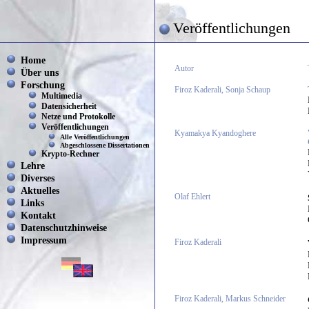
Veröffentlichungen
Home
Autor
Über uns
Forschung
Firoz Kaderali, Sonja Schaup
Multimedia
Datensicherheit
Netze und Protokolle
Veröffentlichungen
Kyamakya Kyandoghere
Alle Veröffentlichungen
Abgeschlossene Dissertationen
Krypto-Rechner
Lehre
Diverses
Aktuelles
Olaf Ehlert
Links
Kontakt
Datenschutzhinweise
Impressum
Firoz Kaderali
Firoz Kaderali, Markus Schneider