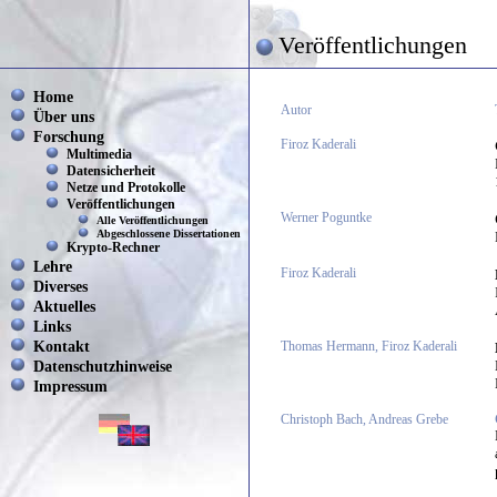
Veröffentlichungen
Home
Autor
Über uns
Forschung
Firoz Kaderali
Multimedia
Datensicherheit
Netze und Protokolle
Veröffentlichungen
Werner Poguntke
Alle Veröffentlichungen
Abgeschlossene Dissertationen
Krypto-Rechner
Lehre
Firoz Kaderali
Diverses
Aktuelles
Links
Kontakt
Thomas Hermann, Firoz Kaderali
Datenschutzhinweise
Impressum
Christoph Bach, Andreas Grebe