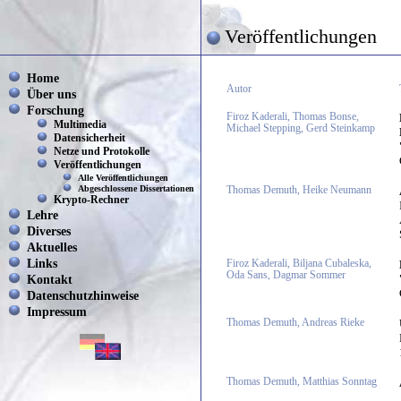
Veröffentlichungen
Home
Autor
Über uns
Forschung
Firoz Kaderali, Thomas Bonse,
Multimedia
Michael Stepping, Gerd Steinkamp
Datensicherheit
Netze und Protokolle
Veröffentlichungen
Alle Veröffentlichungen
Abgeschlossene Dissertationen
Thomas Demuth, Heike Neumann
Krypto-Rechner
Lehre
Diverses
Aktuelles
Links
Firoz Kaderali, Biljana Cubaleska,
Oda Sans, Dagmar Sommer
Kontakt
Datenschutzhinweise
Impressum
Thomas Demuth, Andreas Rieke
Thomas Demuth, Matthias Sonntag