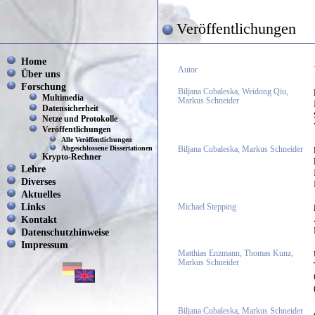
Veröffentlichungen
Home
Autor
Über uns
Forschung
Biljana Cubaleska, Weidong Qiu,
Multimedia
Markus Schneider
Datensicherheit
Netze und Protokolle
Veröffentlichungen
Alle Veröffentlichungen
Abgeschlossene Dissertationen
Biljana Cubaleska, Markus Schneider
Krypto-Rechner
Lehre
Diverses
Aktuelles
Links
Michael Stepping
Kontakt
Datenschutzhinweise
Impressum
Matthias Enzmann, Thomas Kunz,
Markus Schneider
Biljana Cubaleska, Markus Schneider