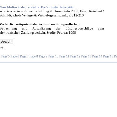
Neue Medien in der Fernlehre: Die Virtuelle Universität
Who is who in multimedia bildung 98, forum info 2000, Hrsg.: Reinhard /
Schmidt, whois Verlags- & Vertriebsgesellschaft, S. 212-213
Verletzlichkeitspotentiale der Informationsgesellschaft
Betrachtung und Abschätzung der Lösungsvorschläge zum
elektronischen Zahlungsverkehr, Studie, Februar 1998
210
4
Page 5
Page 6
Page 7
Page 8
Page 9
Page 10
Page 11
Page 12
Page 13
Page 14
Page 15
Pa