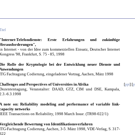
Titel
"Internet-Telefondienste: Erste Erfahrungen und zukünftige
Herausforderungen",
in Internet - von der Idee zum kommerziellen Einsatz, Deutscher Internet
Kongress '98, Frankfurt, S. 75 - 85, 1998
Die Rolle der Kryptologie bei der Entwicklung neuer Dienste und
Anwendungen
ITG Fachtagung Codierung, eingeladener Vortrag, Aachen, März 1998
Challenges and Perspectives of Universities in Afrika
[
] [
ppt
p
Dozententagung, Veranstalter: DAAD, GTZ, CIM und DSE, Kampala,
2.3.-6.3.1998
A note on: Reliability modeling and performance of variable link-
capacity networks
IEEE Transactions on Reliability, 1998 March Issue. (TR98-022/1)
Vergleichende Bewertung von Identifikationsverfahren
ITG-Fachtagung Codierung, Aachen, 3-5. März 1998, VDE-Verlag, S. 317-
322