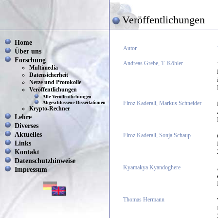
Veröffentlichungen
Home
Autor
Über uns
Forschung
Andreas Grebe, T. Köhler
Multimedia
Datensicherheit
Netze und Protokolle
Veröffentlichungen
Alle Veröffentlichungen
Abgeschlossene Dissertationen
Firoz Kaderali, Markus Schneider
Krypto-Rechner
Lehre
Diverses
Aktuelles
Firoz Kaderali, Sonja Schaup
Links
Kontakt
Datenschutzhinweise
Kyamakya Kyandoghere
Impressum
Thomas Hermann