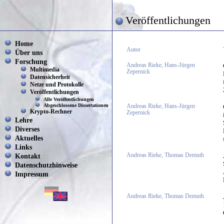
Veröffentlichungen
Home
Autor
Über uns
Forschung
Andreas Rieke, Hans-Jürgen
Multimedia
Zepernick
Datensicherheit
Netze und Protokolle
Veröffentlichungen
Alle Veröffentlichungen
Abgeschlossene Dissertationen
Andreas Rieke, Hans-Jürgen
Krypto-Rechner
Zepernick
Lehre
Diverses
Aktuelles
Links
Kontakt
Andreas Rieke, Thomas Demuth
Datenschutzhinweise
Impressum
Andreas Rieke, Thomas Demuth