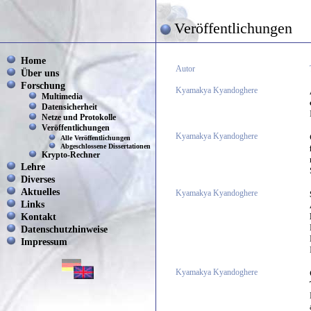
Veröffentlichungen
Home
Autor
Über uns
Forschung
Kyamakya Kyandoghere
Multimedia
Datensicherheit
Netze und Protokolle
Veröffentlichungen
Kyamakya Kyandoghere
Alle Veröffentlichungen
Abgeschlossene Dissertationen
Krypto-Rechner
Lehre
Diverses
Aktuelles
Kyamakya Kyandoghere
Links
Kontakt
Datenschutzhinweise
Impressum
Kyamakya Kyandoghere