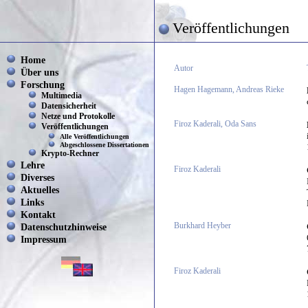
Veröffentlichungen
Home
Autor
Über uns
Forschung
Hagen Hagemann, Andreas Rieke
Multimedia
Datensicherheit
Netze und Protokolle
Firoz Kaderali, Oda Sans
Veröffentlichungen
Alle Veröffentlichungen
Abgeschlossene Dissertationen
Krypto-Rechner
Lehre
Firoz Kaderali
Diverses
Aktuelles
Links
Kontakt
Datenschutzhinweise
Burkhard Heyber
Impressum
Firoz Kaderali