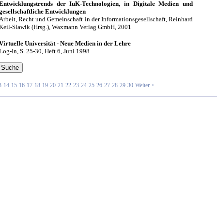
Entwicklungstrends der IuK-Technologien, in Digitale Medien und
gesellschaftliche Entwicklungen
Arbeit, Recht und Gemeinschaft in der Informationsgesellschaft, Reinhard
Keil-Slawik (Hrsg.), Waxmann Verlag GmbH, 2001
Virtuelle Universität - Neue Medien in der Lehre
Log-In, S. 25-30, Heft 6, Juni 1998
3
14
15
16
17
18
19
20
21
22
23
24
25
26
27
28
29
30
Weiter >