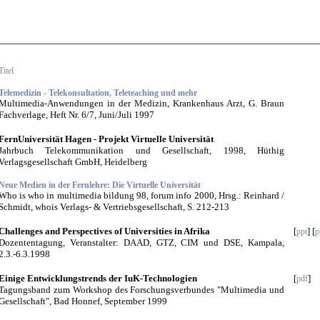
Titel
Telemedizin - Telekonsultation, Teleteaching und mehr
Multimedia-Anwendungen in der Medizin, Krankenhaus Arzt, G. Braun
Fachverlage, Heft Nr. 6/7, Juni/Juli 1997
FernUniversität Hagen - Projekt Virtuelle Universität
Jahrbuch Telekommunikation und Gesellschaft, 1998, Hüthig
Verlagsgesellschaft GmbH, Heidelberg
Neue Medien in der Fernlehre: Die Virtuelle Universität
Who is who in multimedia bildung 98, forum info 2000, Hrsg.: Reinhard /
Schmidt, whois Verlags- & Vertriebsgesellschaft, S. 212-213
Challenges and Perspectives of Universities in Afrika
[
] [
ppt
p
Dozententagung, Veranstalter: DAAD, GTZ, CIM und DSE, Kampala,
2.3.-6.3.1998
Einige Entwicklungstrends der IuK-Technologien
[
]
pdf
Tagungsband zum Workshop des Forschungsverbundes "Multimedia und
Gesellschaft", Bad Honnef, September 1999