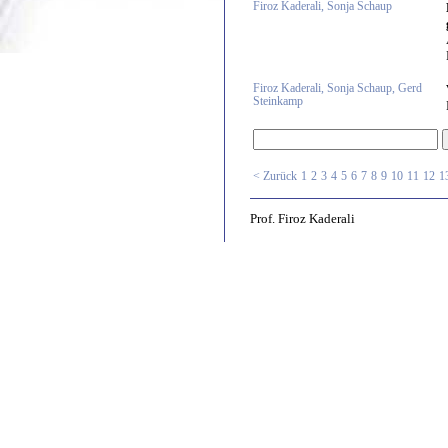
Firoz Kaderali, Sonja Schaup
Firoz Kaderali, Sonja Schaup, Gerd
Steinkamp
< Zurück
1
2
3
4
5
6
7
8
9
10
11
12
1
Prof. Firoz Kaderali