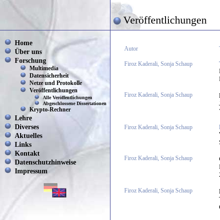
Veröffentlichungen
Home
Autor
Über uns
Forschung
Firoz Kaderali, Sonja Schaup
Multimedia
Datensicherheit
Netze und Protokolle
Veröffentlichungen
Firoz Kaderali, Sonja Schaup
Alle Veröffentlichungen
Abgeschlossene Dissertationen
Krypto-Rechner
Lehre
Diverses
Firoz Kaderali, Sonja Schaup
Aktuelles
Links
Kontakt
Firoz Kaderali, Sonja Schaup
Datenschutzhinweise
Impressum
Firoz Kaderali, Sonja Schaup