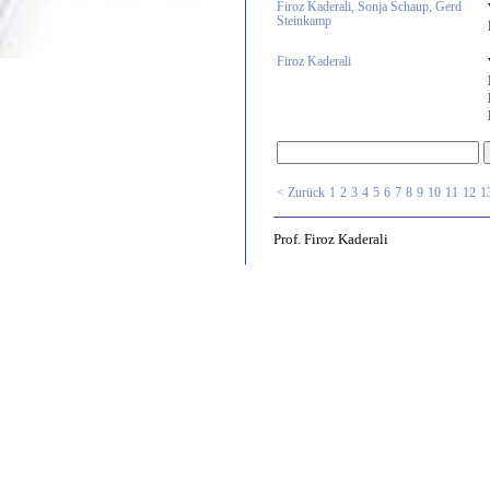
Firoz Kaderali, Sonja Schaup, Gerd
Steinkamp
Firoz Kaderali
< Zurück
1
2
3
4
5
6
7
8
9
10
11
12
1
Prof. Firoz Kaderali