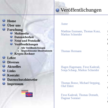
Veröffentlichungen
Home
Autor
Über uns
Forschung
Matthias Enzmann, Thomas Kunz,
Multimedia
Markus Schneider
Datensicherheit
Netze und Protokolle
Veröffentlichungen
Alle Veröffentlichungen
Abgeschlossene Dissertationen
Thomas Hermann
Krypto-Rechner
Lehre
Diverses
Aktuelles
Hagen Hagemann, Firoz Kaderali,
Sonja Schaup, Markus Schneider
Links
Kontakt
Datenschutzhinweise
Thomas Bonse, Michael Stepping,
Impressum
Olaf Ehlert
Firoz Kaderali, Thomas Demuth,
Dagmar Sommer