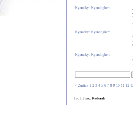
Kyamakya Kyandoghere
Kyamakya Kyandoghere
Kyamakya Kyandoghere
< Zurück
1
2
3
4
5
6
7
8
9
10
11
12
1
Prof. Firoz Kaderali