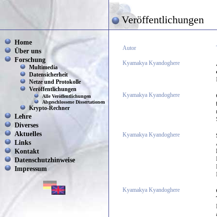
Veröffentlichungen
Home
Autor
Über uns
Forschung
Kyamakya Kyandoghere
Multimedia
Datensicherheit
Netze und Protokolle
Veröffentlichungen
Kyamakya Kyandoghere
Alle Veröffentlichungen
Abgeschlossene Dissertationen
Krypto-Rechner
Lehre
Diverses
Aktuelles
Kyamakya Kyandoghere
Links
Kontakt
Datenschutzhinweise
Impressum
Kyamakya Kyandoghere