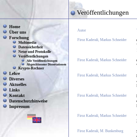
Veröffentlichungen
Home
Autor
Über uns
Forschung
Firoz Kaderali, Markus Schneider
Multimedia
Datensicherheit
Netze und Protokolle
Veröffentlichungen
Firoz Kaderali, Markus Schneider
Alle Veröffentlichungen
Abgeschlossene Dissertationen
Krypto-Rechner
Lehre
Firoz Kaderali, Markus Schneider
Diverses
Aktuelles
Links
Kontakt
Firoz Kaderali, Markus Schneider
Datenschutzhinweise
Impressum
Firoz Kaderali, Markus Schneider
Firoz Kaderali, M. Bunkenburg