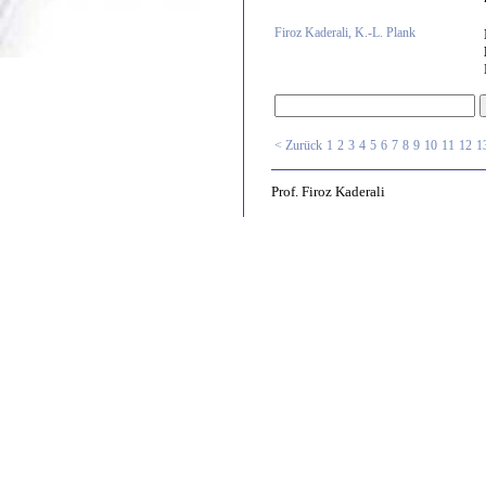
Firoz Kaderali, K.-L. Plank
< Zurück
1
2
3
4
5
6
7
8
9
10
11
12
1
Prof. Firoz Kaderali