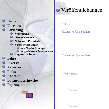
Veröffentlichungen
Home
Autor
Über uns
Forschung
Kyamakya Kyandoghere
Multimedia
Datensicherheit
Netze und Protokolle
Veröffentlichungen
Alle Veröffentlichungen
Abgeschlossene Dissertationen
Krypto-Rechner
Kyamakya Kyandoghere
Lehre
Diverses
Aktuelles
Links
Firoz Kaderali
Kontakt
Datenschutzhinweise
Impressum
Firoz Kaderali
Firoz Kaderali