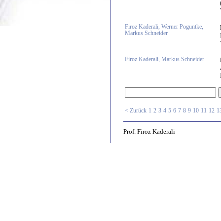
Firoz Kaderali, Werner Poguntke,
Markus Schneider
Firoz Kaderali, Markus Schneider
< Zurück
1
2
3
4
5
6
7
8
9
10
11
12
1
Prof. Firoz Kaderali