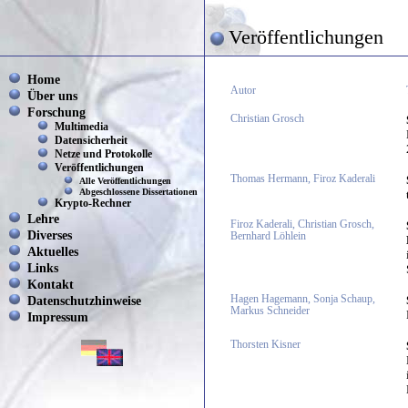
Veröffentlichungen
Home
Autor
Über uns
Forschung
Christian Grosch
Multimedia
Datensicherheit
Netze und Protokolle
Veröffentlichungen
Thomas Hermann, Firoz Kaderali
Alle Veröffentlichungen
Abgeschlossene Dissertationen
Krypto-Rechner
Lehre
Firoz Kaderali, Christian Grosch,
Diverses
Bernhard Löhlein
Aktuelles
Links
Kontakt
Datenschutzhinweise
Hagen Hagemann, Sonja Schaup,
Markus Schneider
Impressum
Thorsten Kisner