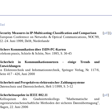
Titel
Security Measures in IP-Multicasting-Classification and Comparison
[
] [
pdf
p
European Conference on Networks & Optical Communications, NOC'99,
22.-24. Juni 1999, Delft, Niederlande
Sichere Kommunikation über ISDN-PC-Karten
telekom praxis, Schiele & Schön, Nov. 1995, S. 36-45
Sicherheit in Kommunikationsnetzen - einige Trends und
Entwicklungen
in Elektrotechnik und Informationstechnik, Springer Verlag, Nr. 117/6,
Seite 417 - 426, Juni 2000
Sicherheit und Perspektiven elektronischer Zahlungssysteme
Datenschutz und Datensicherheit, Heft 1/1999, S. 5-12
Sicherheitsaspekte in IEEE 802.11
[
]
pdf
Kolloquium des Graduiertenkollegs "Mathematische und
ingenieurwisschenschaftliche Methoden der sicheren Datenübertragung",
Hagen, 22. Juni 2006