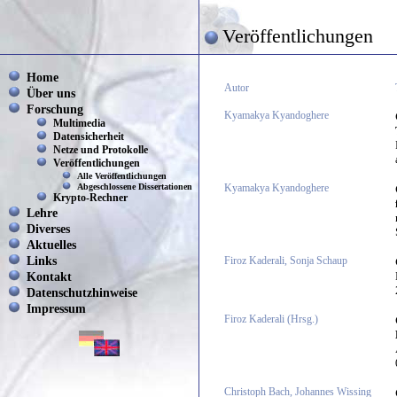
Veröffentlichungen
Home
Autor
Über uns
Forschung
Kyamakya Kyandoghere
Multimedia
Datensicherheit
Netze und Protokolle
Veröffentlichungen
Alle Veröffentlichungen
Abgeschlossene Dissertationen
Kyamakya Kyandoghere
Krypto-Rechner
Lehre
Diverses
Aktuelles
Links
Firoz Kaderali, Sonja Schaup
Kontakt
Datenschutzhinweise
Impressum
Firoz Kaderali (Hrsg.)
Christoph Bach, Johannes Wissing