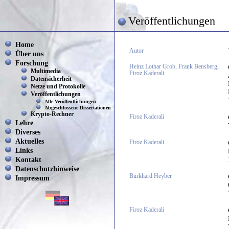
Veröffentlichungen
Home
Autor
Über uns
Forschung
Heinz Lothar Grob, Frank Bensberg,
Multimedia
Firoz Kaderali
Datensicherheit
Netze und Protokolle
Veröffentlichungen
Alle Veröffentlichungen
Abgeschlossene Dissertationen
Krypto-Rechner
Firoz Kaderali
Lehre
Diverses
Aktuelles
Firoz Kaderali
Links
Kontakt
Datenschutzhinweise
Burkhard Heyber
Impressum
Firoz Kaderali