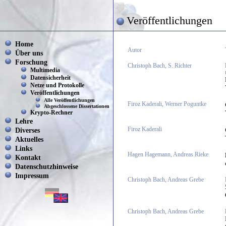
Veröffentlichungen
Home
Autor
Über uns
Forschung
Christoph Bach, S. Richter
Multimedia
Datensicherheit
Netze und Protokolle
Veröffentlichungen
Alle Veröffentlichungen
Firoz Kaderali, Werner Poguntke
Abgeschlossene Dissertationen
Krypto-Rechner
Lehre
Diverses
Firoz Kaderali
Aktuelles
Links
Hagen Hagemann, Andreas Rieke
Kontakt
Datenschutzhinweise
Impressum
Christoph Bach, Andreas Grebe
Christoph Bach, Andreas Grebe