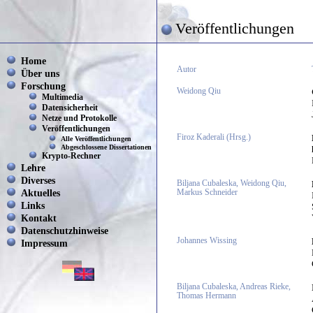
Veröffentlichungen
Home
Autor
Über uns
Forschung
Weidong Qiu
Multimedia
Datensicherheit
Netze und Protokolle
Veröffentlichungen
Firoz Kaderali (Hrsg.)
Alle Veröffentlichungen
Abgeschlossene Dissertationen
Krypto-Rechner
Lehre
Diverses
Biljana Cubaleska, Weidong Qiu,
Aktuelles
Markus Schneider
Links
Kontakt
Datenschutzhinweise
Johannes Wissing
Impressum
Biljana Cubaleska, Andreas Rieke,
Thomas Hermann