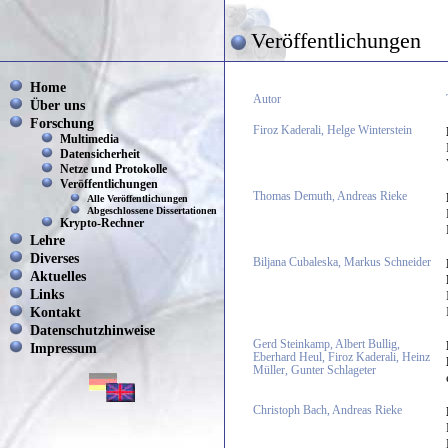
Veröffentlichungen
Home
Autor
Über uns
Forschung
Firoz Kaderali, Helge Winterstein
Multimedia
Datensicherheit
Netze und Protokolle
Veröffentlichungen
Thomas Demuth, Andreas Rieke
Alle Veröffentlichungen
Abgeschlossene Dissertationen
Krypto-Rechner
Lehre
Diverses
Biljana Cubaleska, Markus Schneider
Aktuelles
Links
Kontakt
Datenschutzhinweise
Gerd Steinkamp, Albert Bullig,
Impressum
Eberhard Heul, Firoz Kaderali, Heinz
Müller, Gunter Schlageter
Christoph Bach, Andreas Rieke