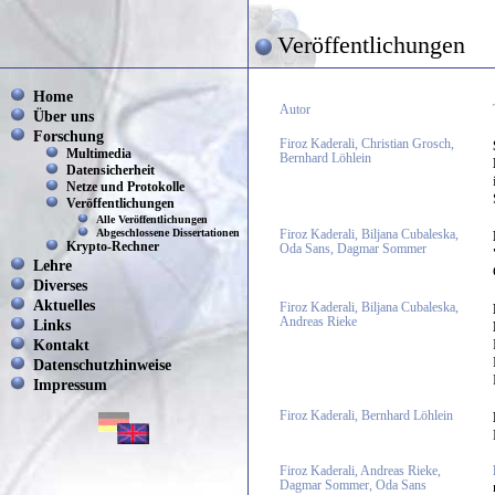
Veröffentlichungen
Home
Autor
Über uns
Forschung
Firoz Kaderali, Christian Grosch,
Multimedia
Bernhard Löhlein
Datensicherheit
Netze und Protokolle
Veröffentlichungen
Alle Veröffentlichungen
Abgeschlossene Dissertationen
Firoz Kaderali, Biljana Cubaleska,
Krypto-Rechner
Oda Sans, Dagmar Sommer
Lehre
Diverses
Aktuelles
Firoz Kaderali, Biljana Cubaleska,
Andreas Rieke
Links
Kontakt
Datenschutzhinweise
Impressum
Firoz Kaderali, Bernhard Löhlein
Firoz Kaderali, Andreas Rieke,
Dagmar Sommer, Oda Sans