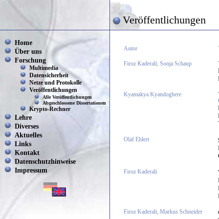
Veröffentlichungen
Home
Autor
Über uns
Forschung
Firoz Kaderali, Sonja Schaup
Multimedia
Datensicherheit
Netze und Protokolle
Veröffentlichungen
Kyamakya Kyandoghere
Alle Veröffentlichungen
Abgeschlossene Dissertationen
Krypto-Rechner
Lehre
Diverses
Aktuelles
Olaf Ehlert
Links
Kontakt
Datenschutzhinweise
Impressum
Firoz Kaderali
Firoz Kaderali, Markus Schneider