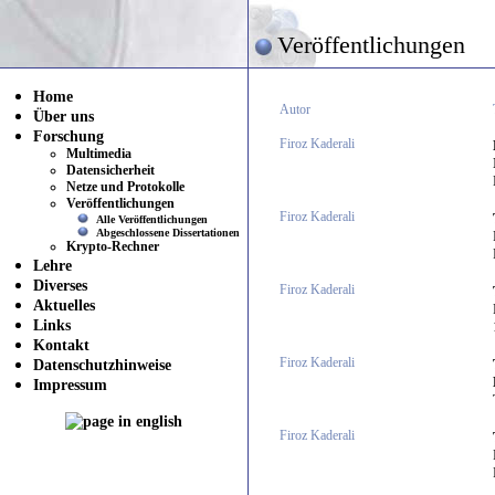
Veröffentlichungen
Home
Autor
Über uns
Forschung
Firoz Kaderali
Multimedia
Datensicherheit
Netze und Protokolle
Veröffentlichungen
Firoz Kaderali
Alle Veröffentlichungen
Abgeschlossene Dissertationen
Krypto-Rechner
Lehre
Diverses
Firoz Kaderali
Aktuelles
Links
Kontakt
Datenschutzhinweise
Firoz Kaderali
Impressum
Firoz Kaderali