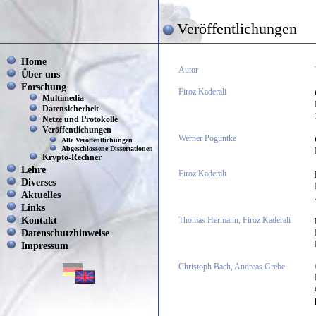
Veröffentlichungen
Home
Autor
Über uns
Forschung
Firoz Kaderali
Multimedia
Datensicherheit
Netze und Protokolle
Veröffentlichungen
Werner Poguntke
Alle Veröffentlichungen
Abgeschlossene Dissertationen
Krypto-Rechner
Lehre
Firoz Kaderali
Diverses
Aktuelles
Links
Kontakt
Thomas Hermann, Firoz Kaderali
Datenschutzhinweise
Impressum
Christoph Bach, Andreas Grebe