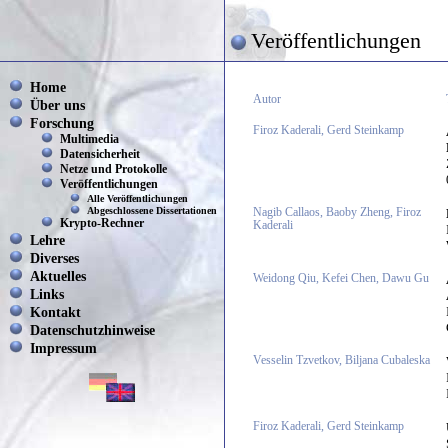
Veröffentlichungen
Home
Autor
Über uns
Forschung
Firoz Kaderali, Gerd Steinkamp
Multimedia
Datensicherheit
Netze und Protokolle
Veröffentlichungen
Alle Veröffentlichungen
Abgeschlossene Dissertationen
Nagib Callaos, Baoby Zheng, Firoz
Krypto-Rechner
Kaderali
Lehre
Diverses
Aktuelles
Weidong Qiu, Kefei Chen, Dawu Gu
Links
Kontakt
Datenschutzhinweise
Impressum
Vesselin Tzvetkov, Biljana Cubaleska
Firoz Kaderali, Gerd Steinkamp