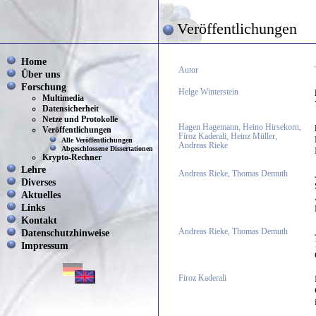
Veröffentlichungen
Home
Autor
Über uns
Forschung
Helge Winterstein
Multimedia
Datensicherheit
Netze und Protokolle
Hagen Hagemann, Heino Hirsekorn,
Veröffentlichungen
Firoz Kaderali, Heinz Müller,
Alle Veröffentlichungen
Andreas Rieke
Abgeschlossene Dissertationen
Krypto-Rechner
Lehre
Andreas Rieke, Thomas Demuth
Diverses
Aktuelles
Links
Kontakt
Datenschutzhinweise
Andreas Rieke, Thomas Demuth
Impressum
Firoz Kaderali