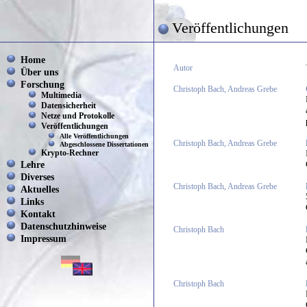
Veröffentlichungen
Home
Autor
Über uns
Forschung
Christoph Bach, Andreas Grebe
Multimedia
Datensicherheit
Netze und Protokolle
Veröffentlichungen
Alle Veröffentlichungen
Christoph Bach, Andreas Grebe
Abgeschlossene Dissertationen
Krypto-Rechner
Lehre
Diverses
Christoph Bach, Andreas Grebe
Aktuelles
Links
Kontakt
Datenschutzhinweise
Christoph Bach
Impressum
Christoph Bach