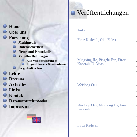
Veröffentlichungen
Home
Autor
Über uns
Forschung
Firoz Kaderali, Olaf Ehlert
Multimedia
Datensicherheit
Netze und Protokolle
Veröffentlichungen
Mingxing He, Pingzhi Fan, Firoz
Alle Veröffentlichungen
Kaderali, D. Yuan
Abgeschlossene Dissertationen
Krypto-Rechner
Lehre
Diverses
Aktuelles
Weidong Qiu
Links
Kontakt
Datenschutzhinweise
Weidong Qiu, Mingxing He, Firoz
Impressum
Kaderali
Firoz Kaderali